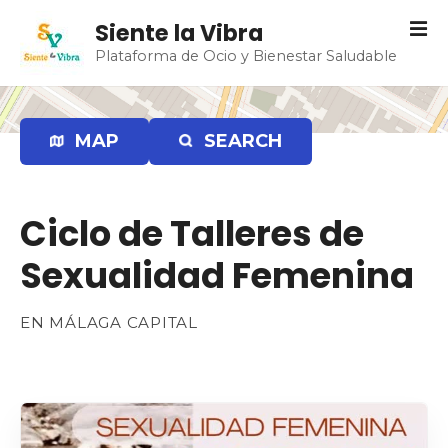
S
Siente la Vibra
a
Plataforma de Ocio y Bienestar Saludable
l
t
a
r
MAP
SEARCH
a
l
c
Ciclo de Talleres de
o
n
Sexualidad Femenina
t
e
n
EN MÁLAGA CAPITAL
i
d
o