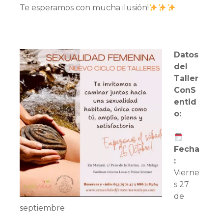
Te esperamos con mucha ilusión!
Datos
del
Taller
ConS
entid
o:
Fecha
:
Vierne
s 27
de
septiembre