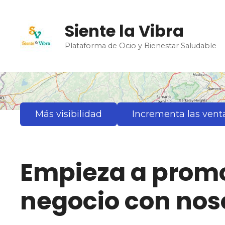
S
a
Siente la Vibra
l
t
Plataforma de Ocio y Bienestar Saludable
a
r
a
l
c
Más visibilidad
Incrementa las vent
o
n
t
e
Empieza a promo
n
i
d
negocio con nos
o