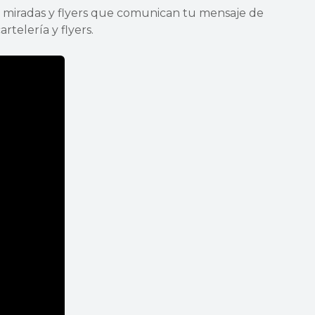
n miradas y flyers que comunican tu mensaje de
telería y flyers.