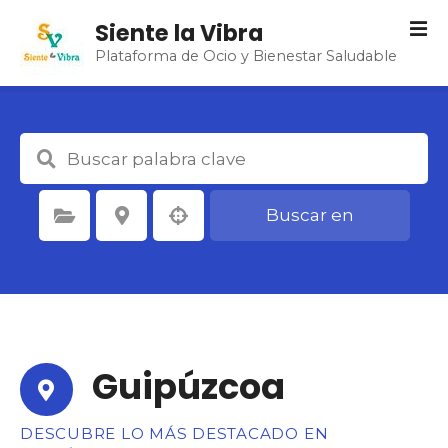
S
Siente la Vibra
a
Plataforma de Ocio y Bienestar Saludable
l
t
a
r
a
l
c
Buscar en
Seleccione la categoría
Seleccione la ubicación
o
n
t
e
n
i
d
Guipúzcoa
o
DESCUBRE LO MÁS DESTACADO EN