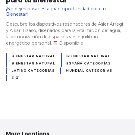
para tu Bienestar
¡No dejes pasar esta gran oportunidad para tu
Bienestar!
Descubre los dispositivos resonadores de Asier Arregi
y Aikari Lizaso, diseñados para la vitalización del agua,
la armonización de espacios y el equilibrio
energético personal.
Disponible
BIENESTAR NATURAL
BIENESTAR NATURAL
BIENESTAR NATURAL
ESPAÑA CATEGORÍAS
LATINO CATEGORÍAS
MUNDIAL CATEGORÍAS
Z-31
N
a
More Locations