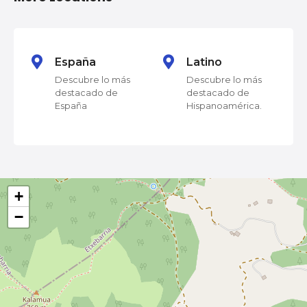
v
e
g
España
Latino
Descubre lo más
Descubre lo más
a
destacado de
destacado de
España
Hispanoamérica.
c
i
ó
+
n
−
d
e
l