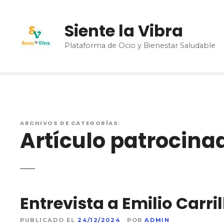
S
a
Siente la Vibra
l
t
Plataforma de Ocio y Bienestar Saludable
a
r
a
l
c
o
ARCHIVOS DE CATEGORÍAS:
n
Artículo patrocina
t
e
n
i
d
Entrevista a Emilio Carril
o
PUBLICADO EL
24/12/2024
POR
ADMIN