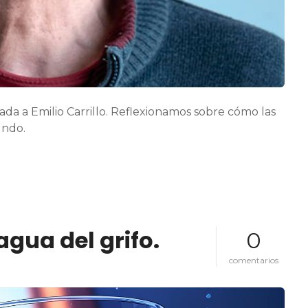
o
.
zada a Emilio Carrillo. Reflexionamos sobre cómo las
undo.
agua del grifo.
0
e
comentarios
n
i
m