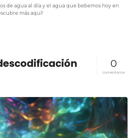
e
ros de agua al día y el agua que bebemos hoy en
l
g
Descubre más aquí!
r
i
f
o
.
descodificación
0
e
comentarios
n
¿
q
u
é
p
u
e
d
e
h