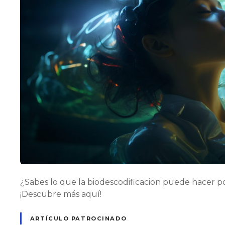
¿Sabes lo que la biodescodificacion puede hacer po
¡Descubre más aquí!
ARTÍCULO PATROCINADO