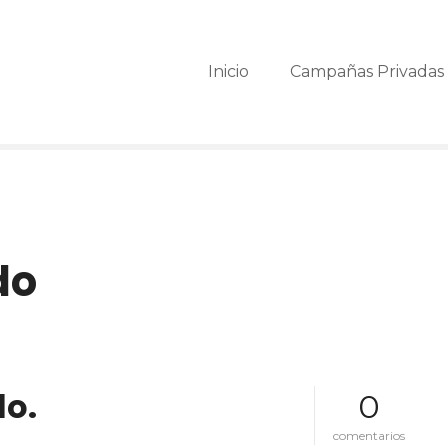
Inicio
Campañas Privada
do
lo.
0
e
comentarios