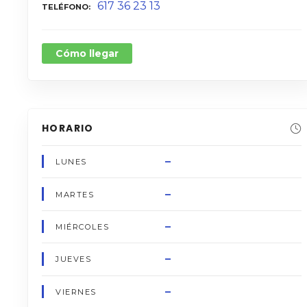
617 36 23 13
TELÉFONO
Cómo llegar
HORARIO
–
LUNES
–
MARTES
–
MIÉRCOLES
–
JUEVES
–
VIERNES