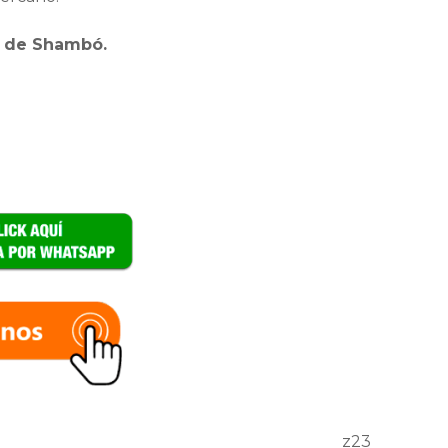
a de Shambó.
z23