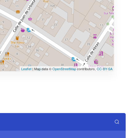
Leaflet
| Map data ©
OpenStreetMap
contributors,
CC-BY-SA