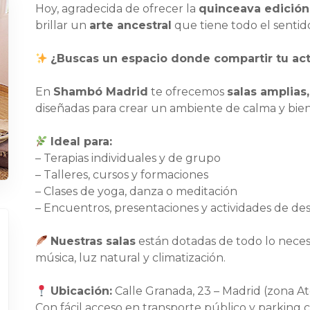
Hoy, agradecida de ofrecer la
quinceava edición 
brillar un
arte ancestral
que tiene todo el sentido
¿Buscas un espacio donde compartir tu activ
En
Shambó Madrid
te ofrecemos
salas amplias
diseñadas para crear un ambiente de calma y bien
Ideal para:
– Terapias individuales y de grupo
– Talleres, cursos y formaciones
– Clases de yoga, danza o meditación
– Encuentros, presentaciones y actividades de des
Nuestras salas
están dotadas de todo lo necesari
música, luz natural y climatización.
Ubicación:
Calle Granada, 23 – Madrid (zona At
Con fácil acceso en transporte público y parking 