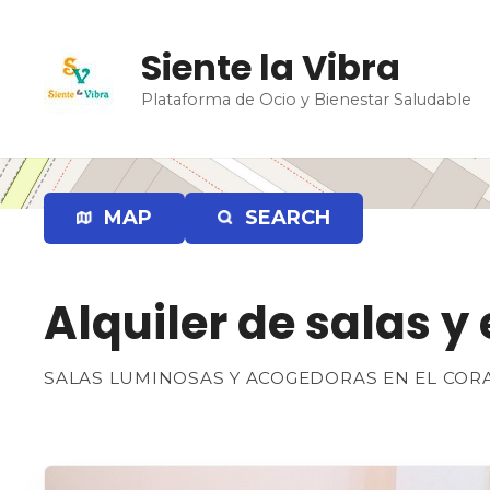
S
a
Siente la Vibra
l
t
Plataforma de Ocio y Bienestar Saludable
a
r
a
l
MAP
SEARCH
c
o
n
t
Alquiler de salas 
e
n
SALAS LUMINOSAS Y ACOGEDORAS EN EL CORA
i
d
o