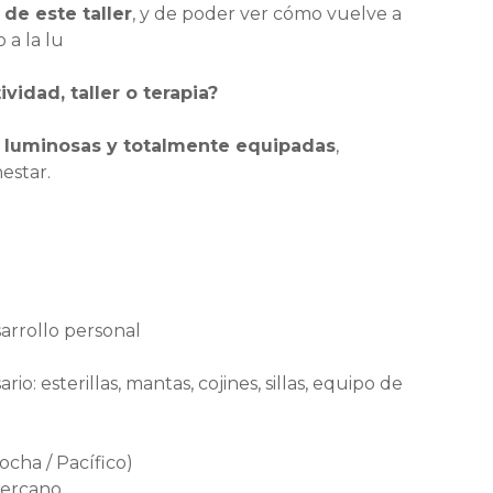
de este taller
, y de poder ver cómo vuelve a
 a la lu
idad, taller o terapia?
, luminosas y totalmente equipadas
,
estar.
arrollo personal
o: esterillas, mantas, cojines, sillas, equipo de
ocha / Pacífico)
cercano.