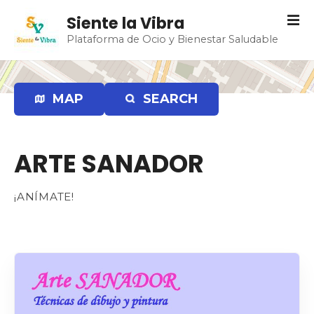
S
Siente la Vibra
a
Plataforma de Ocio y Bienestar Saludable
l
t
a
r
MAP
SEARCH
a
l
c
ARTE SANADOR
o
n
t
¡ANÍMATE!
e
n
i
d
o