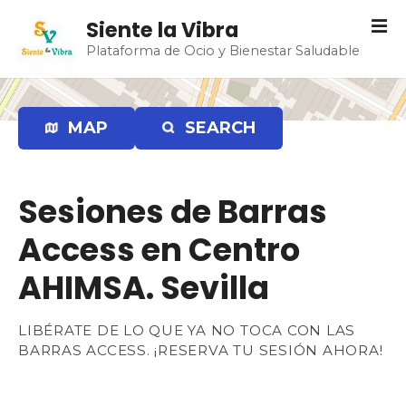
S
Siente la Vibra
a
Plataforma de Ocio y Bienestar Saludable
l
t
a
r
MAP
SEARCH
a
l
c
Sesiones de Barras
o
n
Access en Centro
t
e
AHIMSA. Sevilla
n
i
LIBÉRATE DE LO QUE YA NO TOCA CON LAS
d
BARRAS ACCESS. ¡RESERVA TU SESIÓN AHORA!
o