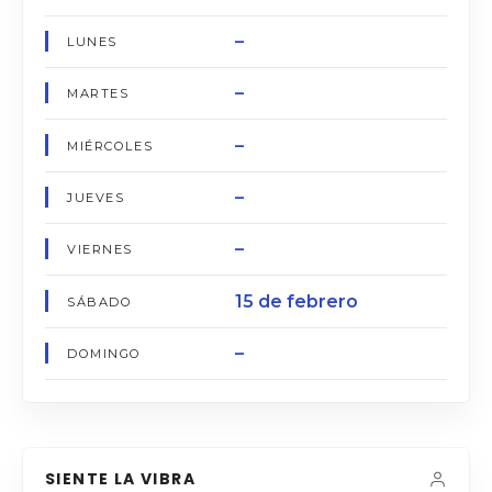
–
LUNES
–
MARTES
–
MIÉRCOLES
–
JUEVES
–
VIERNES
15 de febrero
SÁBADO
–
DOMINGO
SIENTE LA VIBRA