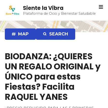
S
Siente la Vibra
a
Plataforma de Ocio y Bienestar Saludable
l
t
a
r
MAP
SEARCH
a
l
c
BIODANZA: ¿QUIERES
o
n
UN REGALO ORIGINAL y
t
e
ÚNICO para estas
n
Fiestas? Facilita
i
d
RAQUEL YANES
o