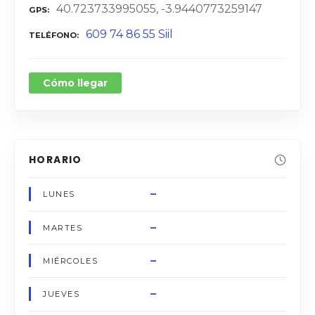
40.723733995055, -3.9440773259147
GPS
609 74 86 55 Siil
TELÉFONO
Cómo llegar
HORARIO
–
LUNES
–
MARTES
–
MIÉRCOLES
–
JUEVES