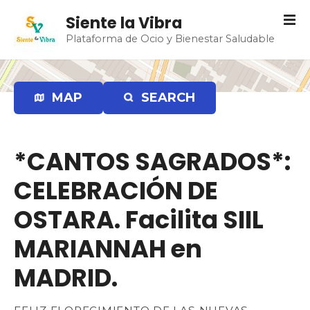
S
Siente la Vibra
a
Plataforma de Ocio y Bienestar Saludable
l
t
a
r
MAP
SEARCH
a
l
c
*CANTOS SAGRADOS*:
o
n
CELEBRACIÓN DE
t
e
OSTARA. Facilita SIIL
n
MARIANNAH en
i
d
MADRID.
o