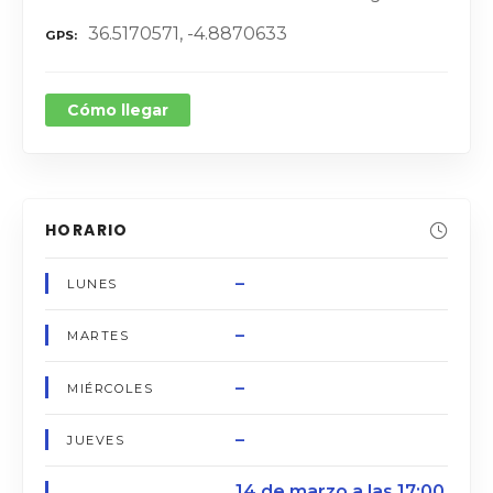
36.5170571, -4.8870633
GPS
Cómo llegar
HORARIO
–
LUNES
–
MARTES
–
MIÉRCOLES
–
JUEVES
14 de marzo a las 17:00