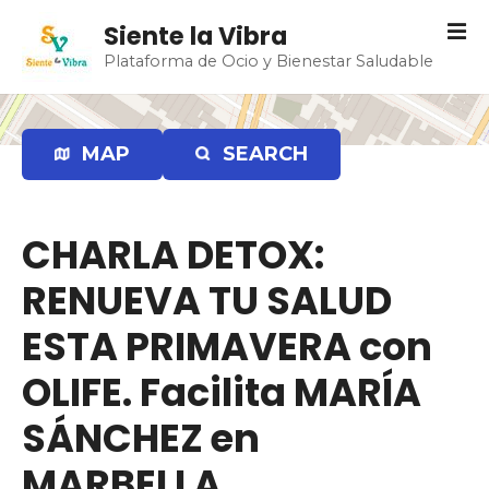
S
Siente la Vibra
a
Plataforma de Ocio y Bienestar Saludable
l
t
a
r
MAP
SEARCH
a
l
c
CHARLA DETOX:
o
n
RENUEVA TU SALUD
t
e
ESTA PRIMAVERA con
n
OLIFE. Facilita MARÍA
i
d
SÁNCHEZ en
o
MARBELLA.