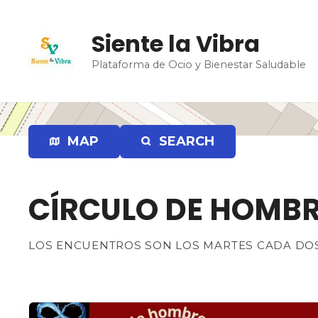
S
a
Siente la Vibra
l
t
Plataforma de Ocio y Bienestar Saludable
a
r
a
l
MAP
SEARCH
c
o
n
t
CÍRCULO DE HOMB
e
n
LOS ENCUENTROS SON LOS MARTES CADA DOS S
i
d
o