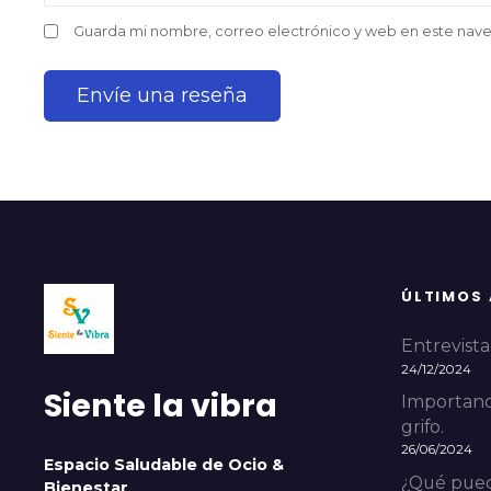
Guarda mi nombre, correo electrónico y web en este nav
ÚLTIMOS
Entrevista 
24/12/2024
Siente la vibra
Importanci
grifo.
26/06/2024
Espacio Saludable de Ocio &
¿Qué pued
Bienestar