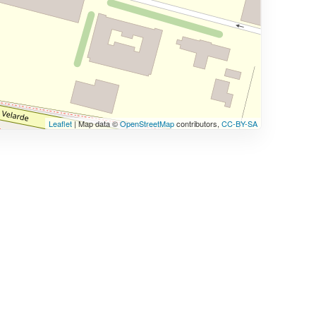
Leaflet
| Map data ©
OpenStreetMap
contributors,
CC-BY-SA