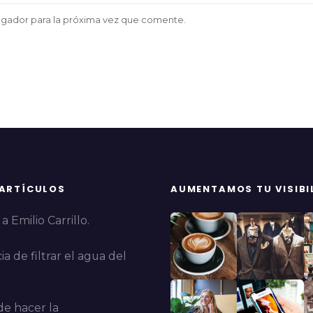
egador para la próxima vez que comente.
 ARTÍCULOS
AUMENTAMOS TU VISIBI
a Emilio Carrillo.
a de filtrar el agua del
e hacer la