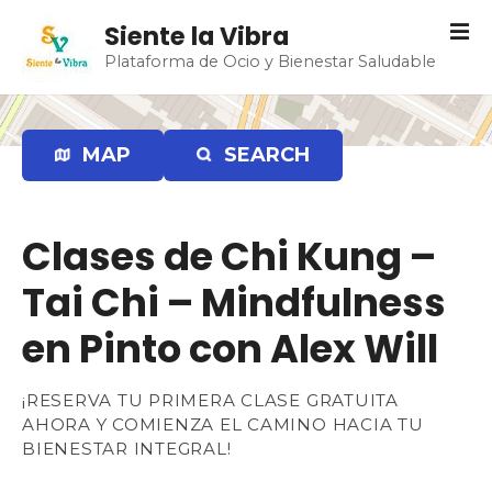
S
Siente la Vibra
a
Plataforma de Ocio y Bienestar Saludable
l
t
a
r
MAP
SEARCH
a
l
c
Clases de Chi Kung –
o
n
Tai Chi – Mindfulness
t
e
en Pinto con Alex Will
n
i
¡RESERVA TU PRIMERA CLASE GRATUITA
d
AHORA Y COMIENZA EL CAMINO HACIA TU
o
BIENESTAR INTEGRAL!⁣