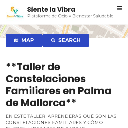
S
Siente la Vibra
a
Plataforma de Ocio y Bienestar Saludable
l
t
a
r
MAP
SEARCH
a
l
c
**Taller de
o
n
Constelaciones
t
e
Familiares en Palma
n
de Mallorca**
i
d
o
EN ESTE TALLER, APRENDERÁS QUÉ SON LAS
CONSTELACIONES FAMILIARES Y CÓMO