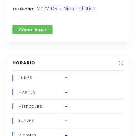
722710512 Nina holística
TELÉFONO
Cómo llegar
HORARIO
–
LUNES
–
MARTES
–
MIÉRCOLES
–
JUEVES
–
VIERNES