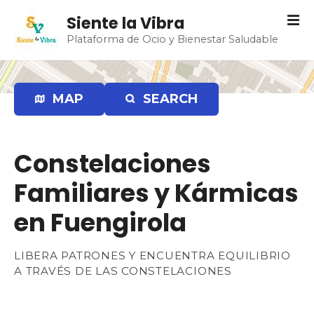
S
Siente la Vibra
a
Plataforma de Ocio y Bienestar Saludable
l
t
a
r
MAP
SEARCH
a
l
c
Constelaciones
o
n
Familiares y Kármicas
t
e
en Fuengirola
n
i
LIBERA PATRONES Y ENCUENTRA EQUILIBRIO
d
A TRAVÉS DE LAS CONSTELACIONES
o