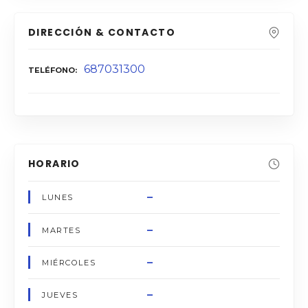
DIRECCIÓN & CONTACTO
687031300
TELÉFONO
HORARIO
–
LUNES
–
MARTES
–
MIÉRCOLES
–
JUEVES