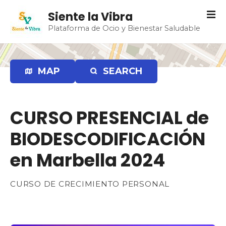
S
Siente la Vibra
a
Plataforma de Ocio y Bienestar Saludable
l
t
a
r
MAP
SEARCH
a
l
c
CURSO PRESENCIAL de
o
n
BIODESCODIFICACIÓN
t
e
en Marbella 2024
n
i
CURSO DE CRECIMIENTO PERSONAL
d
o