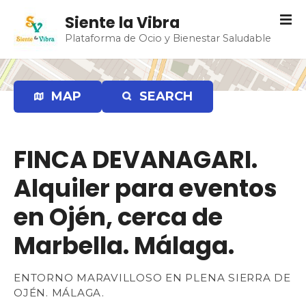
S
Siente la Vibra
a
Plataforma de Ocio y Bienestar Saludable
l
t
a
r
MAP
SEARCH
a
l
c
FINCA DEVANAGARI.
o
n
Alquiler para eventos
t
e
en Ojén, cerca de
n
Marbella. Málaga.
i
d
o
ENTORNO MARAVILLOSO EN PLENA SIERRA DE
OJÉN. MÁLAGA.