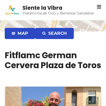
S
Siente la Vibra
a
Plataforma de Ocio y Bienestar Saludable
l
t
a
r
MAP
SEARCH
a
l
c
Fitflamc German
o
n
Cervera Plaza de Toros
t
e
n
i
d
o