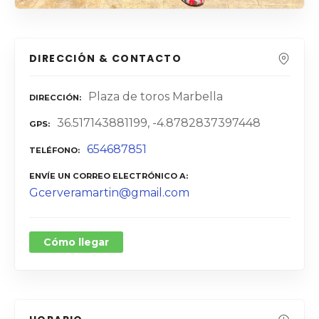
DIRECCIÓN & CONTACTO
Plaza de toros Marbella
DIRECCIÓN
36.517143881199, -4.8782837397448
GPS
654687851
TELÉFONO
ENVÍE UN CORREO ELECTRÓNICO A
Gcerveramartin@gmail.com
Cómo llegar