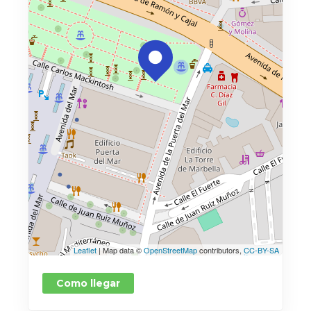
Leaflet
| Map data ©
OpenStreetMap
contributors,
CC-BY-SA
Como llegar