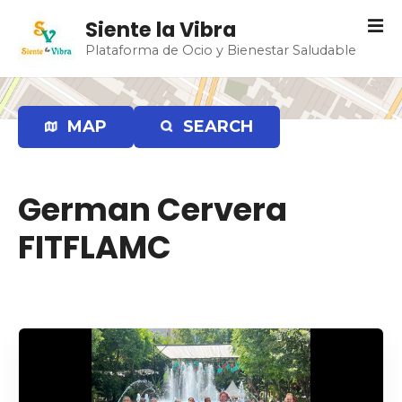
S
Siente la Vibra
a
Plataforma de Ocio y Bienestar Saludable
l
t
a
r
MAP
SEARCH
a
l
c
German Cervera
o
n
FITFLAMC
t
e
n
i
d
o