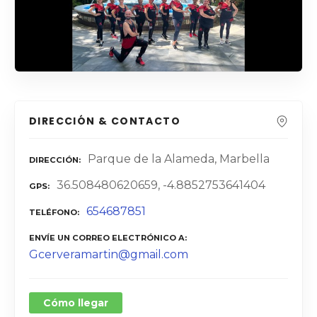
DIRECCIÓN & CONTACTO
Parque de la Alameda, Marbella
DIRECCIÓN
36.508480620659, -4.8852753641404
GPS
654687851
TELÉFONO
ENVÍE UN CORREO ELECTRÓNICO A
Gcerveramartin@gmail.com
Cómo llegar