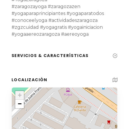
#zaragozayoga #zaragozazen
#yogaparaprincipiantes #yogaparatodos
#conoceelyoga #actividadeszaragoza
#zgzcuidad #yogagratis #yogainiciacion
#yogaaereozaragoza #aereoyoga
SERVICIOS & CARACTERÍSTICAS
LOCALIZACIÓN
+
−