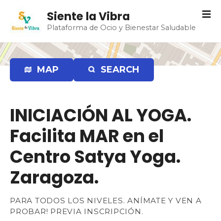
S
Siente la Vibra
a
Plataforma de Ocio y Bienestar Saludable
l
t
a
r
MAP
SEARCH
a
l
c
INICIACIÓN AL YOGA.
o
n
Facilita MAR en el
t
e
Centro Satya Yoga.
n
Zaragoza.
i
d
o
PARA TODOS LOS NIVELES. ANÍMATE Y VEN A
PROBAR! PREVIA INSCRIPCIÓN.