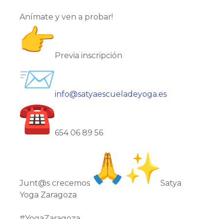
Anímate y ven a probar!
Previa inscripción
info@satyaescueladeyoga.es
654 06 89 56
Junt@s crecemos
️Satya
Yoga Zaragoza
#YogaZaragoza