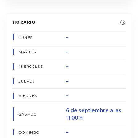
HORARIO
–
LUNES
–
MARTES
–
MIÉRCOLES
–
JUEVES
–
VIERNES
6 de septiembre a las
SÁBADO
11:00 h.
–
DOMINGO