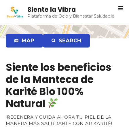
S
Siente la Vibra
a
Plataforma de Ocio y Bienestar Saludable
l
t
a
r
MAP
SEARCH
a
l
c
Siente los beneficios
o
n
de la Manteca de
t
e
Karité Bio 100%
n
Natural
i
d
o
¡REGENERA Y CUIDA AHORA TU PIEL DE LA
MANERA MÁS SALUDABLE CON AR KARITÉ!