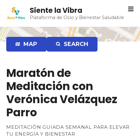
S
Siente la Vibra
a
Plataforma de Ocio y Bienestar Saludable
l
t
a
r
MAP
SEARCH
a
l
c
Maratón de
o
n
Meditación con
t
e
Verónica Velázquez
n
Parro
i
d
o
MEDITACIÓN GUIADA SEMANAL PARA ELEVAR
TU ENERGÍA Y BIENESTAR