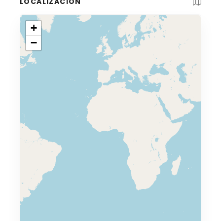
LOCALIZACIÓN
+
−