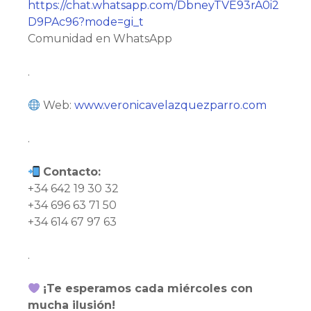
https://chat.whatsapp.com/DbneyTVE93rA0i2
D9PAc96?mode=gi_t
Comunidad en WhatsApp
.
Web:
www.veronicavelazquezparro.com
.
Contacto:
+34 642 19 30 32
+34 696 63 71 50
+34 614 67 97 63
.
¡Te esperamos cada miércoles con
mucha ilusión!