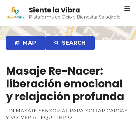
S
Siente la Vibra
a
Plataforma de Ocio y Bienestar Saludable
l
t
a
r
MAP
SEARCH
a
l
c
Masaje Re-Nacer:
o
n
liberación emocional
t
e
y relajación profunda
n
i
UN MASAJE SENSORIAL PARA SOLTAR CARGAS
d
Y VOLVER AL EQUILIBRIO
o