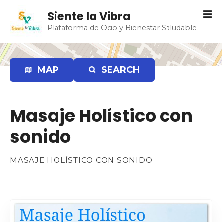
S
Siente la Vibra
a
Plataforma de Ocio y Bienestar Saludable
l
t
a
r
MAP
SEARCH
a
l
c
Masaje Holístico con
o
n
sonido
t
e
n
MASAJE HOLÍSTICO CON SONIDO
i
d
o