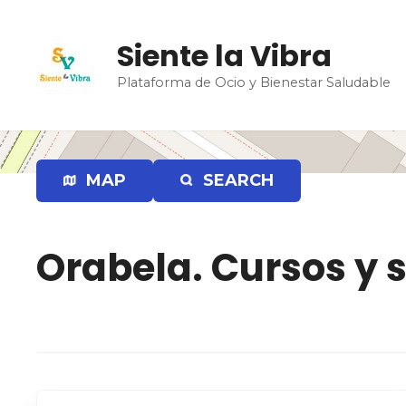
S
a
Siente la Vibra
l
t
Plataforma de Ocio y Bienestar Saludable
a
r
a
l
MAP
SEARCH
c
o
n
t
Orabela. Cursos y s
e
n
i
d
o