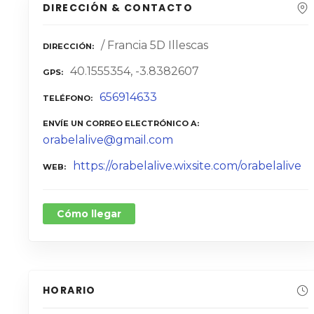
DIRECCIÓN & CONTACTO
/ Francia 5D Illescas
DIRECCIÓN
40.1555354, -3.8382607
GPS
656914633
TELÉFONO
ENVÍE UN CORREO ELECTRÓNICO A
orabelalive@gmail.com
https://orabelalive.wixsite.com/orabelalive
WEB
Cómo llegar
HORARIO