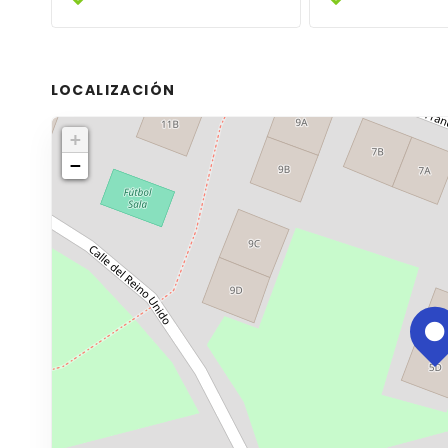
LOCALIZACIÓN
+
−