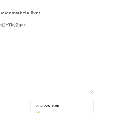
e/en/orabela-live/
MmI2YTkyZg==
RESERVATION