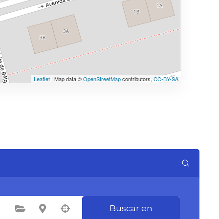
Leaflet
| Map data ©
OpenStreetMap
contributors,
CC-BY-SA
Buscar en
Seleccione la categoría
Seleccione la ubicación