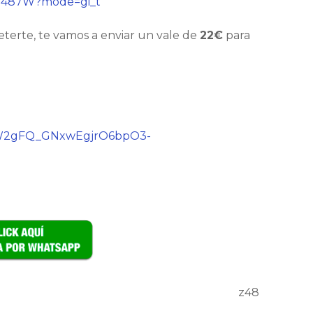
Mj487W?mode=gi_t
eterte, te vamos a enviar un vale de
22€
para
cSgW2gFQ_GNxwEgjrO6bpO3-
z48