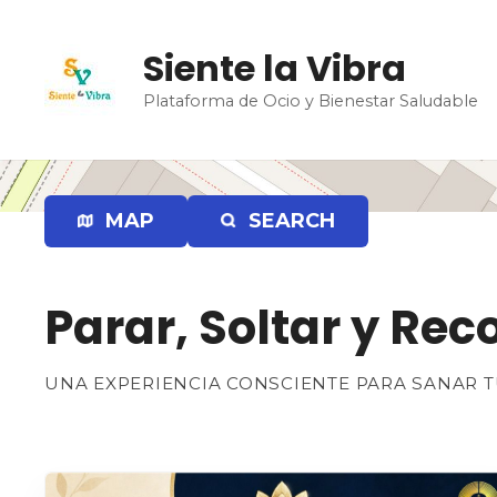
S
a
Siente la Vibra
l
t
Plataforma de Ocio y Bienestar Saludable
a
r
a
l
MAP
SEARCH
c
o
n
t
Parar, Soltar y Rec
e
n
UNA EXPERIENCIA CONSCIENTE PARA SANAR T
i
d
o