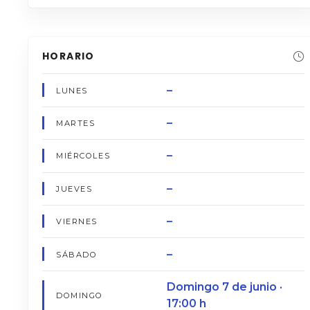
HORARIO
–
LUNES
–
MARTES
–
MIÉRCOLES
–
JUEVES
–
VIERNES
–
SÁBADO
Domingo 7 de junio ·
DOMINGO
17:00 h