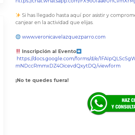
https://chat.whatsapp.com/FX9o0faaeUnCvmXr
Si has llegado hasta aquí por asistir y comprom
canjear en la actividad que elijas.
www.veronicavelazquezparro.com
Inscripción al Evento
https://docs.google.com/forms/d/e/1FAIpQLS
mNDccRmmxDZ4OicevdQxytDQ/viewform
¡No te quedes fuera!