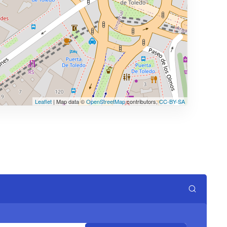
Leaflet
| Map data ©
OpenStreetMap
contributors,
CC-BY-SA