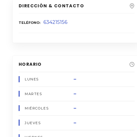
DIRECCIÓN & CONTACTO
634215156
TELÉFONO
HORARIO
–
LUNES
–
MARTES
–
MIÉRCOLES
–
JUEVES