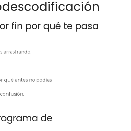
descodificación
or fin por qué te pasa
s arrastrando.
or qué antes no podías.
confusión.
 Programa de