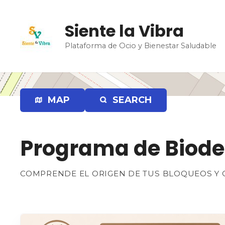
S
a
Siente la Vibra
l
t
Plataforma de Ocio y Bienestar Saludable
a
r
a
l
MAP
SEARCH
c
o
n
t
Programa de Biodes
e
n
COMPRENDE EL ORIGEN DE TUS BLOQUEOS Y
i
d
o