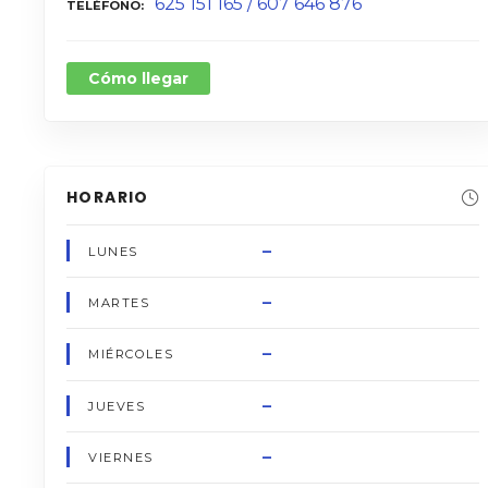
625 151 165 / 607 646 876
TELÉFONO
Cómo llegar
HORARIO
–
LUNES
–
MARTES
–
MIÉRCOLES
–
JUEVES
–
VIERNES