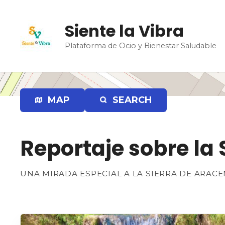
S
a
Siente la Vibra
l
t
Plataforma de Ocio y Bienestar Saludable
a
r
a
l
MAP
SEARCH
c
o
n
t
Reportaje sobre la
e
n
UNA MIRADA ESPECIAL A LA SIERRA DE ARACE
i
d
o