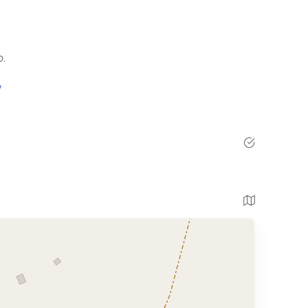
o
.
/