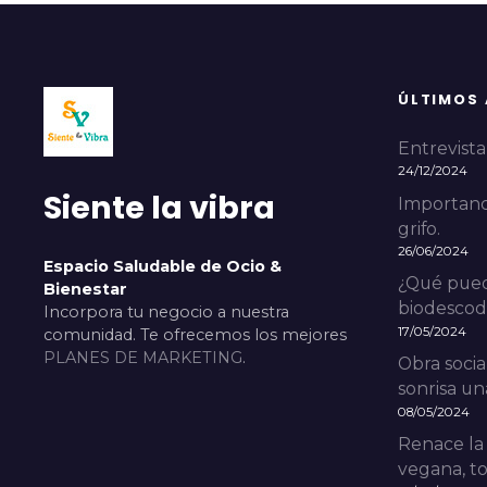
ÚLTIMOS
Entrevista 
24/12/2024
Siente la vibra
Importanci
grifo.
26/06/2024
Espacio Saludable de Ocio &
¿Qué pued
Bienestar
biodescodi
Incorpora tu negocio a nuestra
17/05/2024
comunidad. Te ofrecemos los mejores
PLANES DE MARKETING
.
Obra socia
sonrisa una
08/05/2024
Renace la
vegana, to