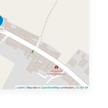
Leaflet
| Map data ©
OpenStreetMap
contributors,
CC-BY-SA