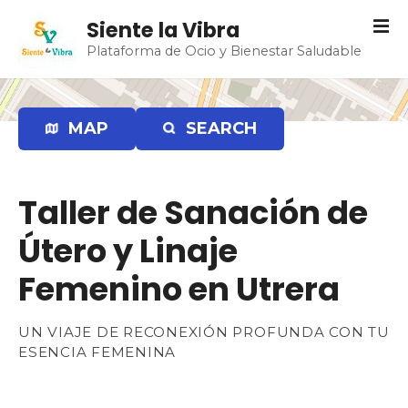
S
Siente la Vibra
a
Plataforma de Ocio y Bienestar Saludable
l
t
a
r
MAP
SEARCH
a
l
c
Taller de Sanación de
o
n
Útero y Linaje
t
e
Femenino en Utrera
n
i
UN VIAJE DE RECONEXIÓN PROFUNDA CON TU
d
ESENCIA FEMENINA
o