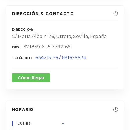
DIRECCIÓN & CONTACTO
DIRECCIÓN
C/ María Alba nº26, Utrera, Sevilla, España
37.185916, -5.7792166
GPS
634215156 / 681629934
TELÉFONO
Cómo llegar
HORARIO
–
LUNES