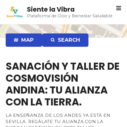
S
Siente la Vibra
a
Plataforma de Ocio y Bienestar Saludable
l
t
a
r
MAP
SEARCH
a
l
c
SANACIÓN Y TALLER DE
o
n
COSMOVISIÓN
t
e
ANDINA: TU ALIANZA
n
CON LA TIERRA.
i
d
o
LA ENSEÑANZA DE LOS ANDES YA ESTÁ EN
SEVILLA. REGÁLATE TU ALIANZA CON LA