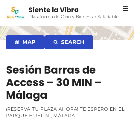
S
Siente la Vibra
a
Plataforma de Ocio y Bienestar Saludable
l
t
a
r
MAP
SEARCH
a
l
c
Sesión Barras de
o
n
Access – 30 MIN –
t
e
Málaga
n
i
¡RESERVA TU PLAZA AHORA! TE ESPERO EN EL
d
PARQUE HUELIN , MÁLAGA
o