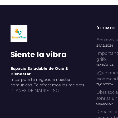
ÚLTIMOS
Entrevista 
24/12/2024
Siente la vibra
Importanci
grifo.
26/06/2024
Espacio Saludable de Ocio &
¿Qué pued
Bienestar
biodescodi
Incorpora tu negocio a nuestra
17/05/2024
comunidad. Te ofrecemos los mejores
PLANES DE MARKETING
.
Obra socia
sonrisa una
08/05/2024
Renace la
vegana, to