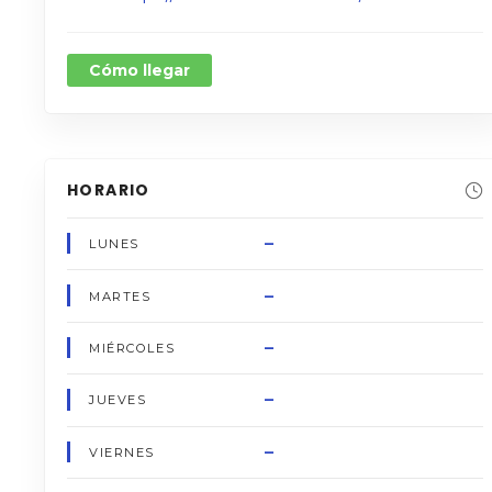
Cómo llegar
HORARIO
–
LUNES
–
MARTES
–
MIÉRCOLES
–
JUEVES
–
VIERNES