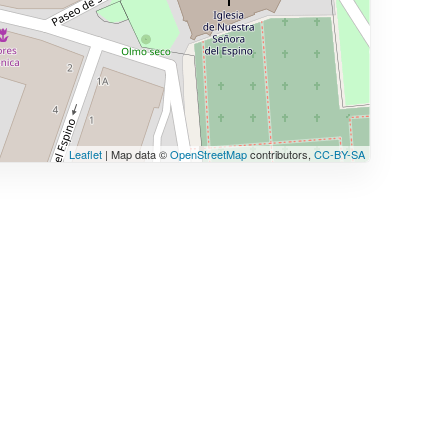
Leaflet
| Map data ©
OpenStreetMap
contributors,
CC-BY-SA