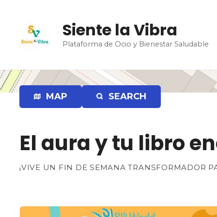
S
a
Siente la Vibra
l
t
Plataforma de Ocio y Bienestar Saludable
a
r
a
l
MAP
SEARCH
c
o
n
t
El aura y tu libro e
e
n
¡VIVE UN FIN DE SEMANA TRANSFORMADOR PA
i
d
o