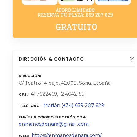
DIRECCIÓN & CONTACTO
DIRECCIÓN
C/ Teatro 14 bajo, 42002, Soria, España
41.7622469, -2.4642155
GPS
Marién (+34) 659 207 629
TELÉFONO
ENVÍE UN CORREO ELECTRÓNICO A
enmanosdenara@gmail.com
https://enmanosdenara.com/
WEB