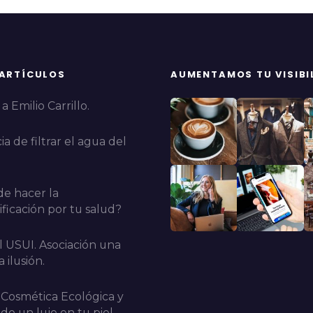
 ARTÍCULOS
AUMENTAMOS TU VISIBI
a Emilio Carrillo.
a de filtrar el agua del
e hacer la
ficación por tu salud?
l USUI. Asociación una
 ilusión.
 Cosmética Ecológica y
do un lujo en tu piel.