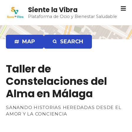
S
Siente la Vibra
a
Plataforma de Ocio y Bienestar Saludable
l
t
a
r
MAP
SEARCH
a
l
c
Taller de
o
n
Constelaciones del
t
e
Alma en Málaga
n
i
SANANDO HISTORIAS HEREDADAS DESDE EL
d
AMOR Y LA CONCIENCIA
o