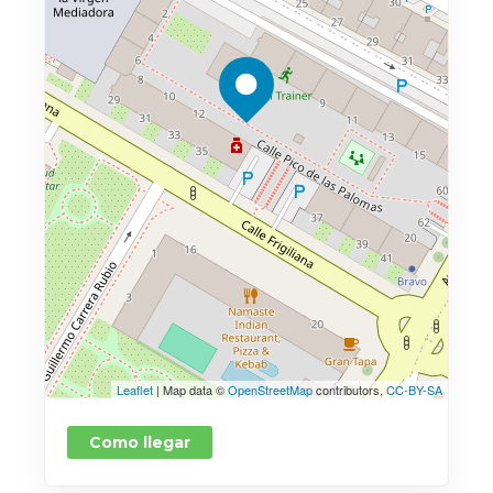
Leaflet
| Map data ©
OpenStreetMap
contributors,
CC-BY-SA
Como llegar