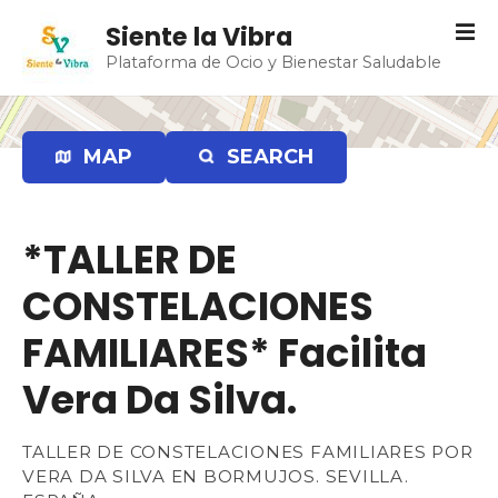
S
Siente la Vibra
a
Plataforma de Ocio y Bienestar Saludable
l
t
a
r
MAP
SEARCH
a
l
c
*TALLER DE
o
n
CONSTELACIONES
t
e
FAMILIARES* Facilita
n
Vera Da Silva.
i
d
o
TALLER DE CONSTELACIONES FAMILIARES POR
VERA DA SILVA EN BORMUJOS. SEVILLA.