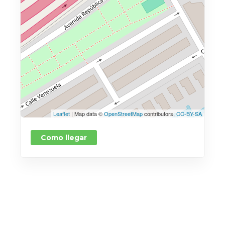
Leaflet
| Map data ©
OpenStreetMap
contributors,
CC-BY-SA
Como llegar