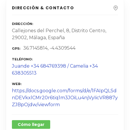
DIRECCIÓN & CONTACTO
DIRECCIÓN
Callejones del Perchel, 8, Distrito Centro,
29002, Málaga, España
36.7145814, -4.4309544
GPS
TELÉFONO
Juande +34 684769398 / Camelia +34
638305513
WEB
https://docs.google.com/forms/d/e/1FAIpQLSd
nDEVkxlCMr20r6tiq1m3JOiLu4njVyIicVR887y
ZJBpOjdw/viewform
Cómo llegar