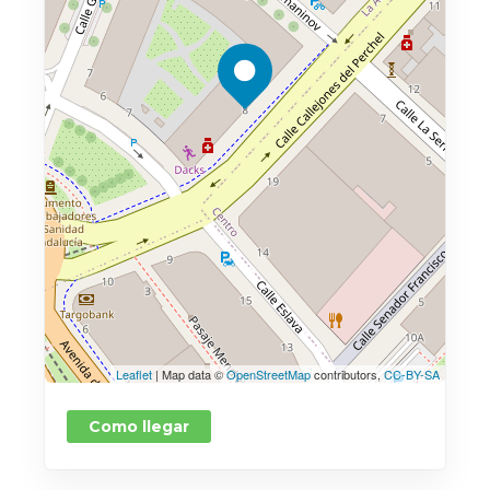
Leaflet
| Map data ©
OpenStreetMap
contributors,
CC-BY-SA
Como llegar