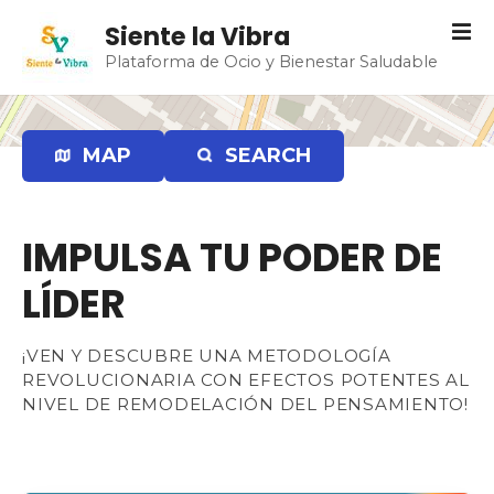
S
Siente la Vibra
a
Plataforma de Ocio y Bienestar Saludable
l
t
a
r
MAP
SEARCH
a
l
c
IMPULSA TU PODER DE
o
n
LÍDER
t
e
n
¡VEN Y DESCUBRE UNA METODOLOGÍA
REVOLUCIONARIA CON EFECTOS POTENTES AL
i
NIVEL DE REMODELACIÓN DEL PENSAMIENTO!
d
o