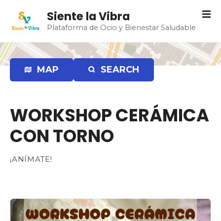
S
Siente la Vibra
a
Plataforma de Ocio y Bienestar Saludable
l
t
a
r
MAP
SEARCH
a
l
c
WORKSHOP CERÁMICA
o
n
CON TORNO
t
e
n
¡ANÍMATE!
i
d
o