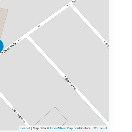
Leaflet
| Map data ©
OpenStreetMap
contributors,
CC-BY-SA