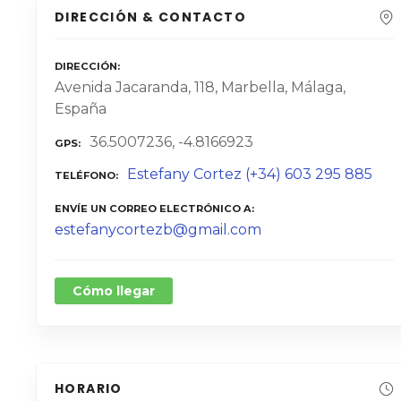
DIRECCIÓN & CONTACTO
DIRECCIÓN
Avenida Jacaranda, 118, Marbella, Málaga,
España
36.5007236, -4.8166923
GPS
Estefany Cortez (+34) 603 295 885
TELÉFONO
ENVÍE UN CORREO ELECTRÓNICO A
estefanycortezb@gmail.com
Cómo llegar
HORARIO