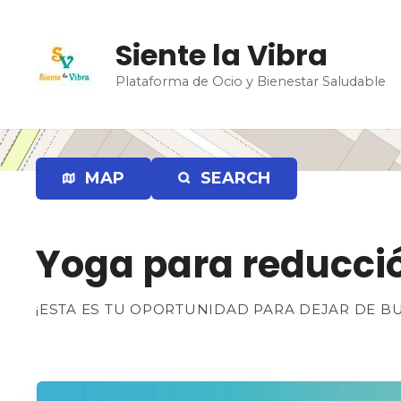
S
a
Siente la Vibra
l
t
Plataforma de Ocio y Bienestar Saludable
a
r
a
l
MAP
SEARCH
c
o
n
t
Yoga para reducció
e
n
¡ESTA ES TU OPORTUNIDAD PARA DEJAR DE 
i
d
o