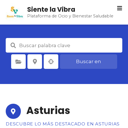
S
Siente la Vibra
a
Plataforma de Ocio y Bienestar Saludable
l
t
a
r
a
l
c
Buscar en
Seleccione la categoría
Seleccione la ubicación
o
n
t
e
n
i
d
Asturias
o
DESCUBRE LO MÁS DESTACADO EN ASTURIAS