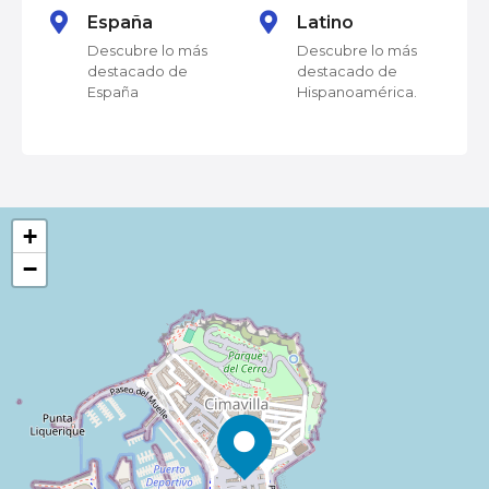
g
España
Latino
Descubre lo más
Descubre lo más
a
destacado de
destacado de
España
Hispanoamérica.
c
i
ó
+
n
−
d
e
l
o
s